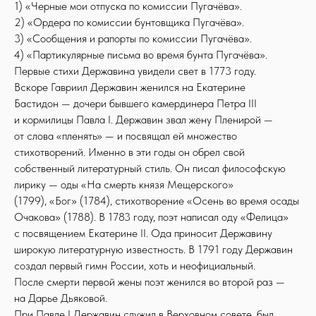
1) «Черные мои отпуска по комиссии Пугачёва».
2) «Ордера по комиссии бунтовщика Пугачёва».
3) «Сообщения и рапорты по комиссии Пугачёва».
4) «Партикулярные письма во время бунта Пугачёва».
Первые стихи Державина увидели свет в 1773 году.
Вскоре Гавриил Державин женился на Екатерине
Бастидон — дочери бывшего камердинера Петра III
и кормилицы Павла I. Державин звал жену Пленирой —
от слова «пленять» — и посвящал ей множество
стихотворений. Именно в эти годы он обрел свой
собственный литературный стиль. Он писал философскую
лирику — оды «На смерть князя Мещерского»
(1799), «Бог» (1784), стихотворение «Осень во время осады
Очакова» (1788). В 1783 году, поэт написал оду «Фелица»
с посвящением Екатерине II. Ода приносит Державину
широкую литературную известность. В 1791 году Державин
создал первый гимн России, хоть и неофициальный.
После смерти первой жены поэт женился во второй раз —
на Дарье Дьяковой.
При Павле I Державин служил в Верховном совете, был