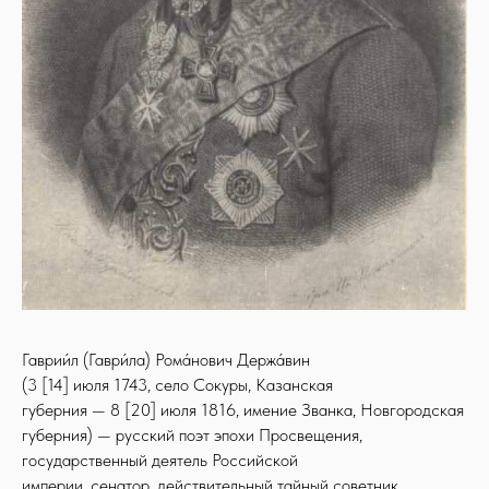
Гаврии́л (Гаври́ла) Рома́нович Держа́вин
(3 [14] июля 1743, село Сокуры, Казанская
губерния — 8 [20] июля 1816, имение Званка, Новгородская
губерния) — русский поэт эпохи Просвещения,
государственный деятель Российской
империи, сенатор, действительный тайный советник.