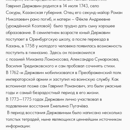
Гавриил Державин родился в 14 июля 1743, село
Сокуры, Казанская губерния. Отец его секунд-майор Роман
Николаевич рано погиб, и матери – Фёкле Андреевне
(урождённой Козловой) было трудно дать сыну хорошее
образование. В семилетнем возрасте юный Державин
поступает в Оренбургскую школу, а после переезда в
Казань, в 1758 у молодого человека появилась возможность
поступить в гимназию. Здесь он познакомился
с поэзией Михаила Ломоносова, Александра Сумарокова,
Василия Тредиаковского и сам пробовал сочинять стихи.
В 1762-м Державин мобилизовался в Преображенский полк
императорской армии и заступил на воинскую службу. Как
вспоминал позже сам Гавриил Романович, это были ужасные
годы и самый безрадостный период в его жизни.
В 1773—1775 годах Державин лично участвовал в
подавлении восстания Емельяна Пугачёва.
В период восстания Державиным было написано несколько
толстых тетрадей, ныне являющихся ценнейшим источником
информации: