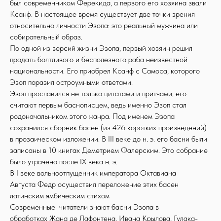
был современником Ферекида, а первого его хозяина звали
Ксанф. В настоящее время существует две точки зрения
относительно личности Эзопа: это реальный мужчина или
собирательный образ.
По одной из версий жизни Эзопа, первый хозяин решил
продать болтливого и бесполезного раба неизвестной
национальности. Его приобрел Ксанф с Самоса, которого
Эзоп поразил остроумными ответами.
Эзоп прославился не только цитатами и притчами, его
считают первым баснописцем, ведь именно Эзоп стал
родоначальником этого жанра. Под именем Эзопа
сохранился сборник басен (из 426 коротких произведений)
в прозаическом изложении. В III веке до н. э. его басни были
записаны в 10 книгах Деметрием Фалерским. Это собрание
было утрачено после IX века н. э.
В I веке вольноотпущенник императора Октавиана
Августа Федр осуществил переложение этих басен
латинским ямбическим стихом
Современные читатели знают басни Эзопа в
обработках Жана де Лафонтена, Ивана Крылова, Гулака-