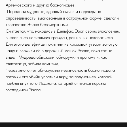
Артемовского и других баснописцев.
Народная мудрость, здравый смысл и надежды на
справедливость, высказанные в остроумной форме, сделали
творчество Эзопа бессмертными.
Считается, что, находясь в Дельфах, Эзоп своим злословием
вызвал гнев нескольких граждан, решивших наказать его.
Для этого дельфийцы похитили из храмовой утвари золотую
чащу и вложили её в дорожный мешок Эзопа, пока тот не
видел. Мудреца обыскали, обнаружили пропажу и, как
святотатца, забили камнями.
Через много лет обнаружили невиновность баснописца, а
потомки его убийц уплатили виру, за получением которой
прибыл внук того Иадмона, который считался первым
господином Эзопа.