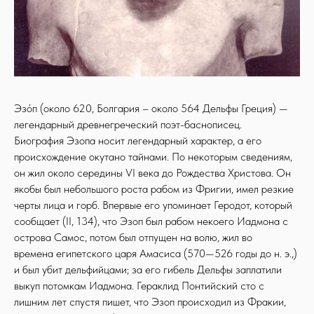
Эзо́п (около 620, Болгария – около 564 Дельфы Греция) —
легендарный древнегреческий поэт-баснописец.
Биография Эзопа носит легендарный характер, а его
происхождение окутано тайнами. По некоторым сведениям,
он жил около середины VI века до Рождества Христова. Он
якобы был небольшого роста рабом из Фригии, имел резкие
черты лица и горб. Впервые его упоминает Геродот, который
сообщает (II, 134), что Эзоп был рабом некоего Иадмона с
острова Самос, потом был отпущен на волю, жил во
времена египетского царя Амасиса (570—526 годы до н. э.,)
и был убит дельфийцами; за его гибель Дельфы заплатили
выкуп потомкам Иадмона. Гераклид Понтийский сто с
лишним лет спустя пишет, что Эзоп происходил из Фракии,