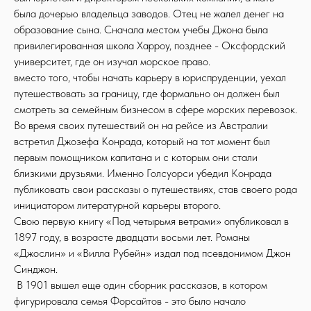
была дочерью владельца заводов. Отец не жалел денег на
образование сына. Сначала местом учебы Джона была
привилегированная школа Харроу, позднее - Оксфордский
университет, где он изучал морское право.
вместо того, чтобы начать карьеру в юриспруденции, уехал
путешествовать за границу, где формально он должен был
смотреть за семейным бизнесом в сфере морских перевозок.
Во время своих путешествий он на рейсе из Австралии
встретил Джозефа Конрада, который на тот момент был
первым помощником капитана и с которым они стали
близкими друзьями. Именно Голсуорси убедил Конрада
публиковать свои рассказы о путешествиях, став своего рода
инициатором литературной карьеры второго.
Свою первую книгу «Под четырьмя ветрами» опубликовал в
1897 году, в возрасте двадцати восьми лет. Романы
«Джослин» и «Вилла Рубейн» издал под псевдонимом Джон
Синджон.
В 1901 вышел еще один сборник рассказов, в котором
фигурировала семья Форсайтов - это было начало