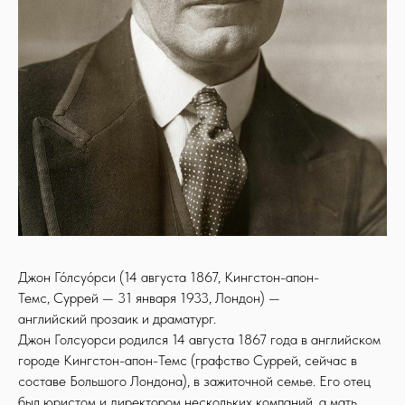
Джон Го́лсуо́рси (14 августа 1867, Кингстон-апон-
Темс, Суррей — 31 января 1933, Лондон) —
английский прозаик и драматург.
Джон Голсуорси родился 14 августа 1867 года в английском
городе Кингстон-апон-Темс (графство Суррей, сейчас в
составе Большого Лондона), в зажиточной семье. Его отец
был юристом и директором нескольких компаний, а мать