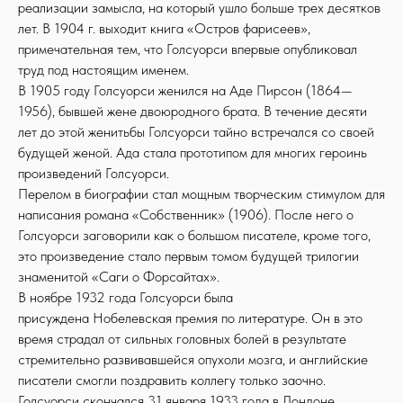
реализации замысла, на который ушло больше трех десятков
лет. В 1904 г. выходит книга «Остров фарисеев»,
примечательная тем, что Голсуорси впервые опубликовал
труд под настоящим именем.
В 1905 году Голсуорси женился на Аде Пирсон (1864—
1956), бывшей жене двоюродного брата. В течение десяти
лет до этой женитьбы Голсуорси тайно встречался со своей
будущей женой. Ада стала прототипом для многих героинь
произведений Голсуорси.
Перелом в биографии стал мощным творческим стимулом для
написания романа «Собственник» (1906). После него о
Голсуорси заговорили как о большом писателе, кроме того,
это произведение стало первым томом будущей трилогии
знаменитой «Саги о Форсайтах».
В ноябре 1932 года Голсуорси была
присуждена Нобелевская премия по литературе. Он в это
время страдал от сильных головных болей в результате
стремительно развивавшейся опухоли мозга, и английские
писатели смогли поздравить коллегу только заочно.
Голсуорси скончался 31 января 1933 года в Лондоне.