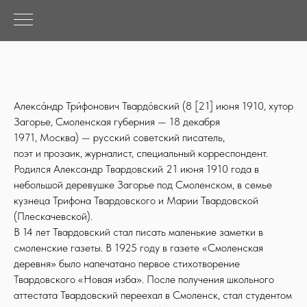
Алекса́ндр Три́фонович Твардо́вский (8 [21] июня 1910, хутор
Загорье, Смоленская губерния — 18 декабря
1971, Москва) — русский советский писатель,
поэт и прозаик, журналист, специальный корреспондент.
Родился Александр Твардовский 21 июня 1910 года в
небольшой деревушке Загорье под Смоленском, в семье
кузнеца Трифона Твардовского и Марии Твардовской
(Плескачевской).
В 14 лет Твардовский стал писать маленькие заметки в
смоленские газеты. В 1925 году в газете «Смоленская
деревня» было напечатано первое стихотворение
Твардовского «Новая изба». После получения школьного
аттестата Твардовский переехал в Смоленск, стал студентом