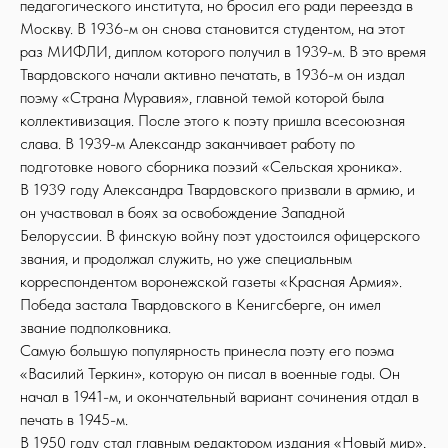
педагогического института, но бросил его ради переезда в
Москву. В 1936-м он снова становится студентом, на этот
раз МИФЛИ, диплом которого получил в 1939-м. В это время
Твардовского начали активно печатать, в 1936-м он издал
поэму «Страна Муравия», главной темой которой была
коллективизация. После этого к поэту пришла всесоюзная
слава. В 1939-м Александр заканчивает работу по
подготовке нового сборника поэзий «Сельская хроника».
В 1939 году Александра Твардовского призвали в армию, и
он участвовал в боях за освобождение Западной
Белоруссии. В финскую войну поэт удостоился офицерского
звания, и продолжал служить, но уже специальным
корреспондентом воронежской газеты «Красная Армия».
Победа застала Твардовского в Кенигсберге, он имел
звание подполковника.
Самую большую популярность принесла поэту его поэма
«Василий Теркин», которую он писал в военные годы. Он
начал в 1941-м, и окончательный вариант сочинения отдал в
печать в 1945-м.
В 1950 году стал главным редактором издания «Новый мир»,