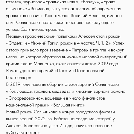
газете», журналах «Уральская новь», «Воздух», «Урал»,
альманахе «Вавилон», выпусках антологии «Современная
уральская поэзия». Как отмечал Василий Чепелев, именно
опыт Сальникова-поэта лежит в основе последующего
успеха Сальникова-прозаика.
Первыми прозаическими попытками Алексея стали роман
«Отдел» и «Нижний Тагил: роман в 4 частях. Ч. 1, 2». Успех
автору принесло произведение «Петровы в гриппе и вокруг
него», на которое обратила внимание молодой литературный
критик Елена Макиенко, скончавшаяся летом 2019 года.
Роман удостоен премий «Нос» и «Национальный
бестселлер».
В 2019 году изданы сборник стихотворений Сальникова
«Кот, лошадь, трамвай, медведь» и книжный вариант романа
«Опосредованно», вошедший в число финалистов
национальной премии «Большая книга».
Новый роман Сальникова в жанре городского фэнтези
вышел весной 2022-го. Работа, на создание которой у
Алексея Борисовича ушло 2 года, получила название
«Оккульттрегер».