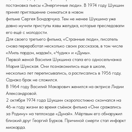
постановка пьесы «Энергичные люди». В 1974 году Шукшин
принял приглашение сниматься в новом
фильме Сергея Бондарчука. Тем не менее Шукшина уже
давно мучили приступы язвы желудка, которые преследовали
его ещё с молодости.
Для своего третьего фильма, «Странные люди», писатель
снова переработал несколько своих рассказов, в том числе
«Миль пардон, мадам!», «Чудик» и «Думы».
Первой женой Василия Шукшина стала его односельчанка
Мария Шумская. Они познакомились еще в школе,
несколько лет переписывались, а расписались в 1956 году.
Однако брак не сложился.
В 1964 году Василий Макарович женился на актрисе Лидии
Александровой.
2 октября 1974 года Шукшин скоропостижно скончался на
46-м году жизни во время съёмок фильма «Они сражались
за Родину» на теплоходе «Дунай». Мёртвым его обнаружил
близкий друг Георгий Бурков. Причиной смерти стал инфаркт
миокарда.