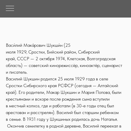
Васи́лий Мака́рович Шукши́н (25
июля 1929, Сростки, Бийский район, Сибирский
край, СССР — 2 октября 1974, Клетская, Волгоградская
область) — советский кинорежиссёр, киноактёр, сценарист
и писатель.
Василий Шукшин родился 25 июля 1929 года в селе
Сростки Сибирского края РСФСР (сегодня — Алтайский
край). Его родители, Макар Шукшин и Мария Попова, были
крестьянами и вскоре после рождения сына вступили
в местный колхоз, где и работали (в 30-е годы отец был
арестован и расстрелян). Василий был старшим ребенком
в семье. В 1931 году у Шукшиных родилась дочь Наталья.
Окончив семилетку в родной деревне, Василий переехал в