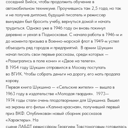
соседний Бийск, чтобы продолжить обучение в
автомобильном техникуме. Проучившись там 2,5 года, но так
и не получив диплома, будущий писатель и режиссер
вынужден был бросить учебу, вернуться домой и начать
трудиться. Однако уже в 1946 году он вновь покинул
деревню и уехал в Подмосковье. С начала работы в 1946-м и
до момента призыва в Военно-морской флот в 1949-м успел
объездить ряд городов и предприятий. В армии Шукшин
начал писать свои первые рассказы, среди которых —
«Разыгрались в поле кони» и «Двое на телеге».
В 1954 году Шукшин отправился в Москву поступать
во ВГИК. Чтобы собрать деньги на дорогу, его мать продала
корову.
Первая книга Шукшина — «Сельские жители» — вышла в
1963 году в издательстве «Молодая гвардия». 1973—
1974 годы стали очень плодотворными для Шукшина. Вышел
на экраны его фильм «Калина красная», получивший первый
приз ВКФ. Опубликован новый сборник рассказов
«Характеры». На
сцене ЛАБДТ режиссёром Георгием Товстоноговым готовилась