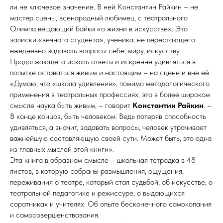
ли не ключевое значение. В ней Константин Райкин – не
мастер сцены, всенародный любимец, с театрального
Олимпа вещающий байки «о жизни в искусстве». Это
записки «вечного студента», ученика, не перестающего
ежедневно задавать вопросы себе, миру, искусству.
Продолжающего искать ответы и искренне удивляться в
попытке оставаться живым и настоящим – на сцене и вне её.
«Думаю, что «школа удивления», помимо методологического
применения в театральных профессиях, это в более широком
смысле наука быть живым, – говорит
Константин Райкин
. –
В конце концов, быть человеком. Ведь потеряв способность
удивляться, а значит, задавать вопросы, человек утрачивает
важнейшую составляющую своей сути. Может быть, это одна
из главных мыслей этой книги».
Эта книга в образном смысле – школьная тетрадка в 48
листов, в которую собраны размышления, ощущения,
переживания о театре, который стал судьбой, об искусстве, о
театральной педагогике и режиссуре, о выдающихся
соратниках и учителях. Об опыте бесконечного самокопания
и самосовершенствования.