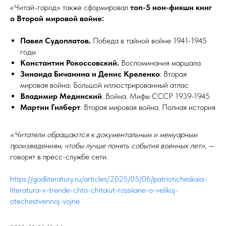
«Читай-город» также сформировал
топ-5 нон-фикшн книг
о Второй мировой войне:
Павел Судоплатов.
Победа в тайной войне 1941-1945
годы
Константин Рокоссовский.
Воспоминания маршала
Зинаида Бичанина и Денис Креленко
. Вторая
мировая война. Большой иллюстрированный атлас
Владимир Мединский
. Война. Мифы СССР 1939-1945
Мартин Гилберт
. Вторая мировая война. Полная история
«Читатели обращаются к документальным и мемуарным
произведениям, чтобы лучше понять события военных лет»,
—
говорят в пресс-службе сети.
https://godliteratury.ru/articles/2025/05/06/patrioticheskaia-
literatura-v-trende-chto-chitaiut-rossiiane-o-velikoj-
otechestvennoj-vojne