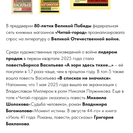
В преддверии
80-летия Великой Победы
федеральная
сеть книжных магазинов
«Читай-город»
проанализировала
спрос на литературу о
Великой Отечественной войне.
Среди художественных произведений о войне
лидером
продаж
в первом квартале 2025 года стала
повестьБориса Васильева «А зори здесь тихие…»
– её
покупали в 1,7 раза чаще, чем в прошлом году. В топ-5 также
вошла повесть Васильева
«В списках не значился»
.
Напомним, что 1 мая 2025 года вышла ее экранизация с
Владиславом Миллером в роли Николая Плужникова. Еще в
топе «Читай-города» оказались повесть
Михаила
Шолохова
«Судьба человека», роман
Владимира
Богомолова
«Момент истины. В августе 44-го» и книга
«Июль 41 года. Романы, повести, рассказы»
Григория
Бакланова
.