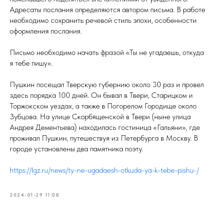
Адресаты послания определяются автором письма. В работе
необходимо сохранить речевой стиль эпохи, особенности
оформления послания.
Письмо необходимо начать фразой «Ты не угадаешь, откуда
я тебе пишу».
Пушкин посещал Тверскую губернию около 30 раз и провел
здесь порядка 100 дней. Он бывал в Твери, Старицком и
Торжокском уездах, а также в Погорелом Городище около
Зубцова. На улице Скорбященской в Твери (ныне улица
Андрея Дементьева) находилась гостиница «Гальяни», где
проживал Пушкин, путешествуя из Петербурга в Москву. В
городе установлены два памятника поэту.
https://lgz.ru/news/ty-ne-ugadaesh-otkuda-ya-k-tebe-pishu-/
2024-01-29 11:08