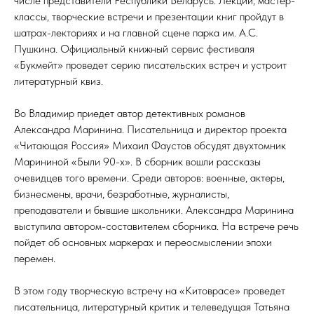
числе представители Республики Беларусь. Лекции, мастер-
классы, творческие встречи и презентации книг пройдут в
шатрах-лекториях и на главной сцене парка им. А.С.
Пушкина. Официальный книжный сервис фестиваля
«Букмейт» проведет серию писательских встреч и устроит
литературный квиз.
Во Владимир приедет автор детективных романов
Александра Маринина. Писательница и директор проекта
«Читающая Россия» Михаил Фаустов обсудят двухтомник
Марининой «Были 90-х». В сборник вошли рассказы
очевидцев того времени. Среди авторов: военные, актеры,
бизнесмены, врачи, безработные, журналисты,
преподаватели и бывшие школьники. Александра Маринина
выступила автором-составителем сборника. На встрече речь
пойдет об основных маркерах и переосмыслении эпохи
перемен.
В этом году творческую встречу на «Китоврасе» проведет
писательница, литературный критик и телеведущая Татьяна