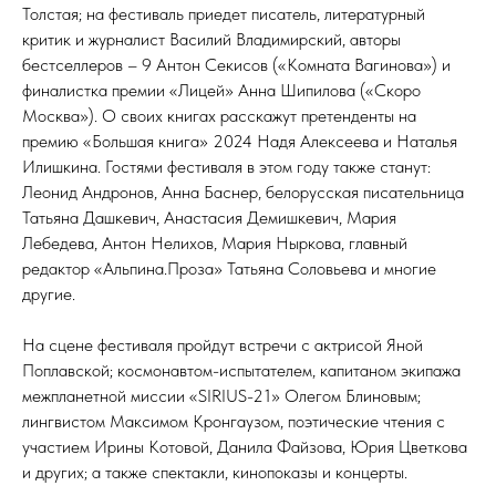
Толстая; на фестиваль приедет писатель, литературный
критик и журналист Василий Владимирский, авторы
бестселлеров – 9 Антон Секисов («Комната Вагинова») и
финалистка премии «Лицей» Анна Шипилова («Скоро
Москва»). О своих книгах расскажут претенденты на
премию «Большая книга» 2024 Надя Алексеева и Наталья
Илишкина. Гостями фестиваля в этом году также станут:
Леонид Андронов, Анна Баснер, белорусская писательница
Татьяна Дашкевич, Анастасия Демишкевич, Мария
Лебедева, Антон Нелихов, Мария Ныркова, главный
редактор «Альпина.Проза» Татьяна Соловьева и многие
другие.
На сцене фестиваля пройдут встречи с актрисой Яной
Поплавской; космонавтом-испытателем, капитаном экипажа
межпланетной миссии «SIRIUS-21» Олегом Блиновым;
лингвистом Максимом Кронгаузом, поэтические чтения с
участием Ирины Котовой, Данила Файзова, Юрия Цветкова
и других; а также спектакли, кинопоказы и концерты.