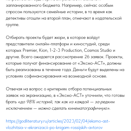
запланированного бюджета. Например, сейчас особым
спросом пользуются семейные истории, в то время как
детективы отошли на второй план, отмечают в издательской
группе.
Отбирать проекты будет жюри, в которое войдут
представители онлайн-платформ и киностудий, среди
которых Premier, Kion, 1-2-3 Production, Cosmos Studio и
другие. Всего ожидается рассмотрение 26 заявок. Проекты,
которые получат финансирование от «Эксмо-АСТ», должны
быть реализованы в течение года. Деньги будут выделены на
условиях софинансирования на возмездной основе.
Отвечая на вопрос о критериях отбора потенциальных
заявок на экранизацию, в «Эксмо-АСТ» уточнили, что готовы
брать
«до 98% историй, так как из каждой — за редким
исключением — можно сделать кинематографичную»
.
https://godliteratury.ru/articles/2023/02/04/eksmo-ast-
vlozhitsia-v-ekranizacii-po-knigam-rossijskih-avtorov