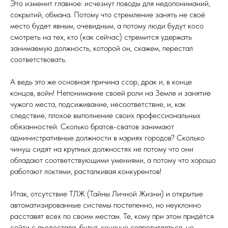
Это изменит главное: исчезнут поводы для недопониманий,
сокрытий, обмана. Потому что стремление занять не своё
место будет явным, очевидным, а потому люди будут косо
смотреть на тех, кто (как сейчас) стремится удержать
занимаемую должность, которой он, скажем, перестал
соответствовать.
А ведь это же основная причина ссор, драк и, в конце
концов, войн! Непонимание своей роли на Земле и занятие
чужого места, подсиживание, несоответствие, и, как
следствие, плохое выполнение своих профессиональных
обязанностей. Сколько братов-сватов занимают
административные должности в мэриях городов? Сколько
чинуш сидят на крупных должностях не потому что они
обладают соответствующими умениями, а потому что хорошо
работают локтями, расталкивая конкурентов!
Итак, отсутствие ТЛЖ (Тайны Личной Жизни) и открытые
автоматизированные системы постепенно, но неуклонно
расставят всех по своим местам. Те, кому при этом придётся
сойти с пьедестала, будут, конечно сопротивляться, но