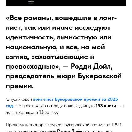
«Все романы, вошедшие в лонг-
лист, так или иначе исследуют
идентичность, личностную или
национальную, и все, на мой
взгляд, захватывающие и
превосходные», — Родди Дойл,
председатель жюри Букеровской
премии.
Опубликован
лонг-лист Букеровской премии за 2025
год
.
На престижную награду было выдвинуто
153 книги
— в
лонг-лист вышли
13
из них.
Председатель жюри, лауреат Букеровской премии за 1993
год, ирландский писатель
Родди Дойл
рассказал,
что