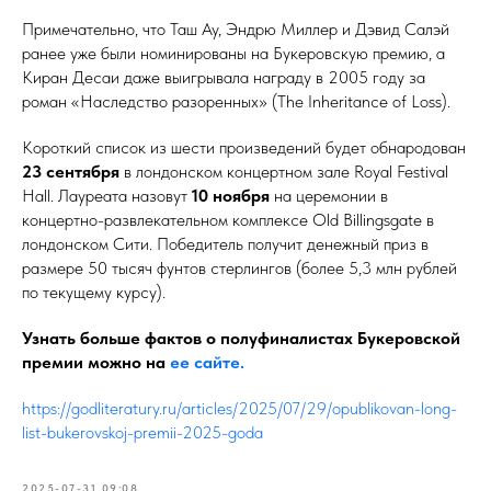
Примечательно, что Таш Ау, Эндрю Миллер и Дэвид Салэй
ранее уже были номинированы на Букеровскую премию, а
Киран Десаи даже выигрывала награду в 2005 году за
роман «Наследство разоренных» (The Inheritance of Loss).
Короткий список из шести произведений будет обнародован
23 сентября
в лондонском концертном зале Royal Festival
Hall. Лауреата назовут
10 ноября
на церемонии в
концертно-развлекательном комплексе Old Billingsgate в
лондонском Сити. Победитель получит денежный приз в
размере 50 тысяч фунтов стерлингов (более 5,3 млн рублей
по текущему курсу).
Узнать больше фактов о полуфиналистах Букеровской
премии можно на
ее сайте.
https://godliteratury.ru/articles/2025/07/29/opublikovan-long-
list-bukerovskoj-premii-2025-goda
2025-07-31 09:08