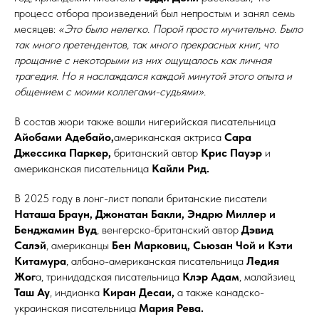
процесс отбора произведений был непростым и занял семь
месяцев:
«Это было нелегко. Порой просто мучительно. Было
так много претендентов, так много прекрасных книг, что
прощание с некоторыми из них ощущалось как личная
трагедия. Но я наслаждался каждой минутой этого опыта и
общением с моими коллегами-судьями».
В состав жюри также вошли нигерийская писательница
Айобами Адебайо,
американская актриса
Сара
Джессика Паркер,
британский автор
Крис Пауэр
и
американская писательница
Кайли Рид.
В 2025 году в лонг-лист попали британские писатели
Наташа Браун, Джонатан Бакли, Эндрю Миллер и
Бенджамин Вуд
, венгерско-британский автор
Дэвид
Салэй
, американцы
Бен Марковиц, Сьюзан Чой и Кэти
Китамура
, албано-американская писательница
Ледия
Жог
а, тринидадская писательница
Клэр Адам
, малайзиец
Таш Ау
, индианка
Киран Десаи,
а также канадско-
украинская писательница
Мария Рева.