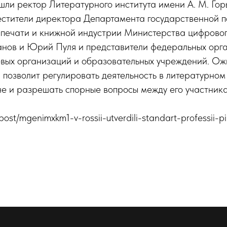
ошли ректор Литературного института имени А. М. Гор
естители директора Департамента государственной 
печати и книжной индустрии Министерства цифровог
нов и Юрий Пуля и представители федеральных орга
евых организаций и образовательных учреждений. Ож
а позволит регулировать деятельность в литературно
е и разрешать спорные вопросы между его участник
u/tpost/mgenimxkm1-v-rossii-utverdili-standart-professii-pi