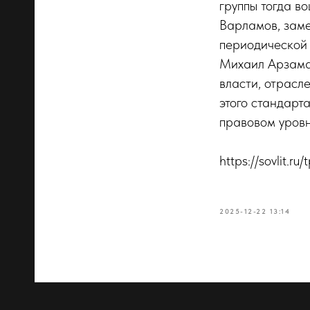
группы тогда в
Варламов, зам
периодической 
Михаил Арзама
власти, отрасл
этого стандарт
правовом уровн
https://sovlit.r
2025-12-22 13:14