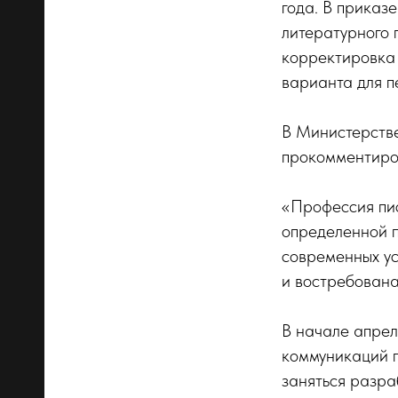
года. В приказ
литературного 
корректировка 
варианта для п
В Министерстве
прокомментиро
«Профессия пис
определенной п
современных ус
и востребована
В начале апрел
коммуникаций п
заняться разра