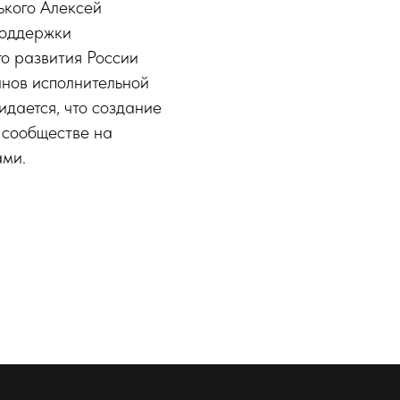
ького Алексей
поддержки
о развития России
нов исполнительной
идается, что создание
м сообществе на
ами.