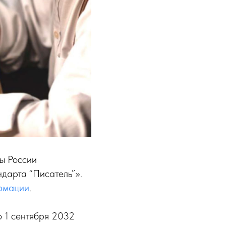
ты России
дарта “Писатель”».
ормации
.
о 1 сентября 2032