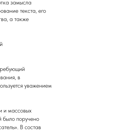
отка замысла
ование текста, его
ва, а также
й
 требующий
вания, в
пользуется уважением
и и массовых
й было поручено
атель». В состав