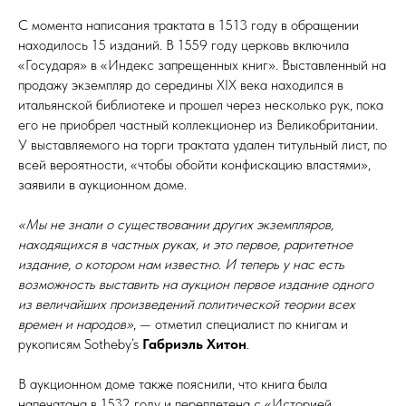
С момента написания трактата в 1513 году в обращении
находилось 15 изданий. В 1559 году церковь включила
«Государя» в «Индекс запрещенных книг». Выставленный на
продажу экземпляр до середины XIX века находился в
итальянской библиотеке и прошел через несколько рук, пока
его не приобрел частный коллекционер из Великобритании.
У выставляемого на торги трактата удален титульный лист, по
всей вероятности, «чтобы обойти конфискацию властями»,
заявили в аукционном доме.
«Мы не знали о существовании других экземпляров,
находящихся в частных руках, и это первое, раритетное
издание, о котором нам известно. И теперь у нас есть
возможность выставить на аукцион первое издание одного
из величайших произведений политической теории всех
времен и народов»
, — отметил специалист по книгам и
рукописям Sotheby’s
Габриэль Хитон
.
В аукционном доме также пояснили, что книга была
напечатана в 1532 году и переплетена с «Историей