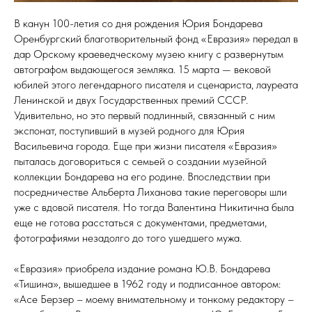
В канун 100-летия со дня рождения Юрия Бондарева
Оренбургский благотворительный фонд «Евразия» передал в
дар Орскому краеведческому музею книгу с развернутым
автографом выдающегося земляка. 15 марта — вековой
юбилей этого легендарного писателя и сценариста, лауреата
Ленинской и двух Государственных премий СССР.
Удивительно, но это первый подлинный, связанный с ним
экспонат, поступивший в музей родного для Юрия
Васильевича города. Еще при жизни писателя «Евразия»
пыталась договориться с семьей о создании музейной
коллекции Бондарева на его родине. Впоследствии при
посредничестве Альберта Лиханова такие переговоры шли
уже с вдовой писателя. Но тогда Валентина Никитична была
еще не готова расстаться с документами, предметами,
фотографиями незадолго до того ушедшего мужа.
«Евразия» приобрела издание романа Ю.В. Бондарева
«Тишина», вышедшее в 1962 году и подписанное автором:
«Асе Берзер – моему внимательному и тонкому редактору –