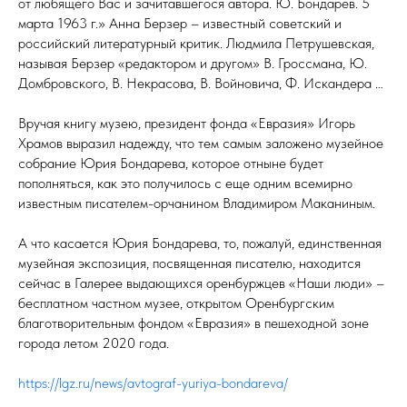
от любящего Вас и зачитавшегося автора. Ю. Бондарев. 5
марта 1963 г.» Анна Берзер – известный советский и
российский литературный критик. Людмила Петрушевская,
называя Берзер «редактором и другом» В. Гроссмана, Ю.
Домбровского, В. Некрасова, В. Войновича, Ф. Искандера …
Вручая книгу музею, президент фонда «Евразия» Игорь
Храмов выразил надежду, что тем самым заложено музейное
собрание Юрия Бондарева, которое отныне будет
пополняться, как это получилось с еще одним всемирно
известным писателем-орчанином Владимиром Маканиным.
А что касается Юрия Бондарева, то, пожалуй, единственная
музейная экспозиция, посвященная писателю, находится
сейчас в Галерее выдающихся оренбуржцев «Наши люди» –
бесплатном частном музее, открытом Оренбургским
благотворительным фондом «Евразия» в пешеходной зоне
города летом 2020 года.
https://lgz.ru/news/avtograf-yuriya-bondareva/