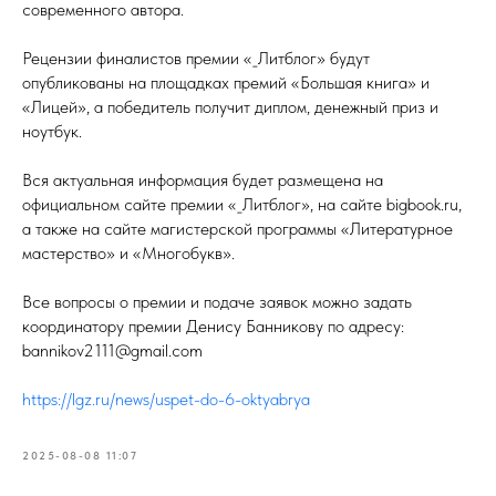
современного автора.
Рецензии финалистов премии «_Литблог» будут
опубликованы на площадках премий «Большая книга» и
«Лицей», а победитель получит диплом, денежный приз и
ноутбук.
Вся актуальная информация будет размещена на
официальном сайте премии «_Литблог», на сайте bigbook.ru,
а также на сайте магистерской программы «Литературное
мастерство» и «Многобукв».
Все вопросы о премии и подаче заявок можно задать
координатору премии Денису Банникову по адресу:
bannikov2111@gmail.com
https://lgz.ru/news/uspet-do-6-oktyabrya
2025-08-08 11:07