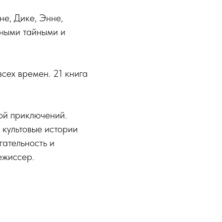
е, Дике, Энне,
ьными тайными и
сех времен. 21 книга
ой приключений.
 культовые истории
гательность и
ежиссер.