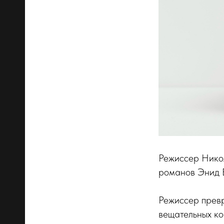
Режиссер Никол
романов Энид Б
Режиссер превр
вещательных к