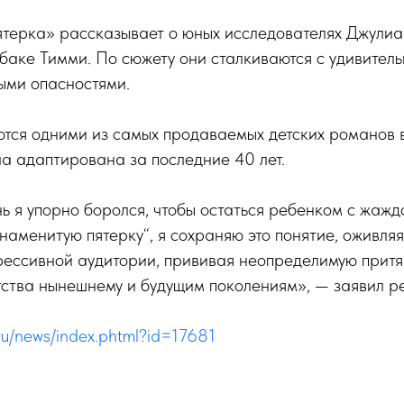
терка» рассказывает о юных исследователях Джулиан
баке Тимми. По сюжету они сталкиваются с удивител
ыми опасностями.
ются одними из самых продаваемых детских романов в
а адаптирована за последние 40 лет.
ь я упорно боролся, чтобы остаться ребенком с жажд
наменитую пятерку“, я сохраняю это понятие, оживляя
рессивной аудитории, прививая неопределимую притя
ства нынешнему и будущим поколениям», — заявил р
.ru/news/index.phtml?id=17681