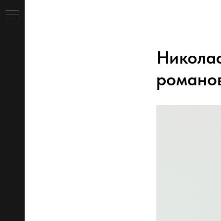
Николас
романов