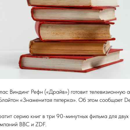
ас Виндинг Рефн («Драйв») готовит телевизионную 
лайтон «Знаменитая пятерка». Об этом сообщает De
атит серию книг в три 90-минутных фильма для двух
омпаний BBC и ZDF.