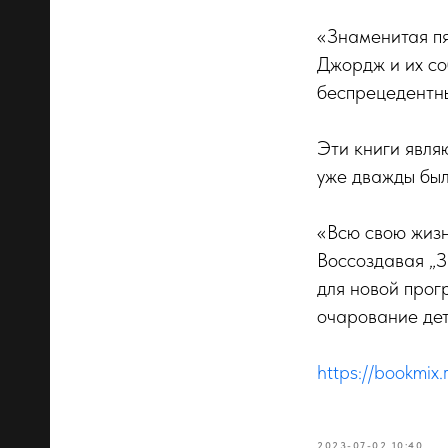
«Знаменитая пя
Джордж и их со
беспрецедентн
Эти книги явля
уже дважды был
«Всю свою жизн
Воссоздавая „З
для новой прог
очарование дет
https://bookmix
2023-07-02 10:40