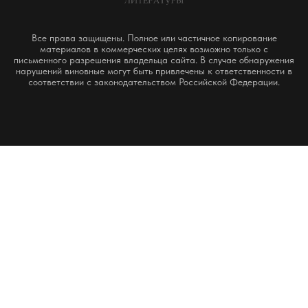
Все права защищены. Полное или частичное копирование
материалов в коммерческих целях возможно только с
письменного разрешения владельца сайта. В случае обнаружения
нарушений виновные могут быть привлечены к ответственности в
соответствии с законодательством Российской Федерации.