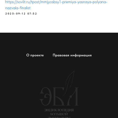
https://sovlit.ru/tpost/mmjyosbsy1-premiya-yasnaya-polyana-
nazvala-finalist
2025-09-12 07:52
О проекте
Правовая информация