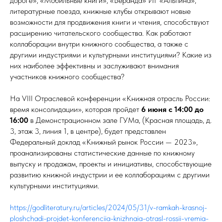
дороге», «Мобильные книги», «Веранда» ИГ «Альпина»,
литературные поезда, книжные клубы открывают новые
возможности для продвижения книги и чтения, способствуют
расширению читательского сообщества. Как работают
коллаборации внутри книжного сообщества, а также с
другими индустриями и культурными институциями? Какие из
них наиболее эффективны и заслуживают внимания
участников книжного сообщества?
На VIII Отраслевой конференции «Книжная отрасль России:
время консолидации», которая пройдет
6 июня с 14:00 до
16:00
в Демонстрационном зале ГУМа, (Красная площадь, д.
3, этаж 3, линия 1, в центре), будет представлен
Федеральный доклад «Книжный рынок России — 2023»,
проанализированы статистические данные по книжному
выпуску и продажам, проекты и инициативы, способствующие
развитию книжной индустрии и ее коллаборациям с другими
культурными институциями.
https://godliteratury.ru/articles/2024/05/31/v-ramkah-krasnoj-
ploshchadi-projdet-konferenciia-knizhnaia-otrasl-rossii-vremia-