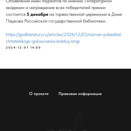
Объявление имен лауреатов по мнению Литературной
академии и награждение всех победителей премии
состоится
5 декабря
на торжественной церемонии в Доме
Пашкова Российской государственной библиотеки.
https://godliteratury.ru/articles/2024/12/03/nazvan-pobeditel-
chitatelskogo-golosovaniia-bolshoj-knigi
2024-12-07 14:00
О проекте
Правовая информация