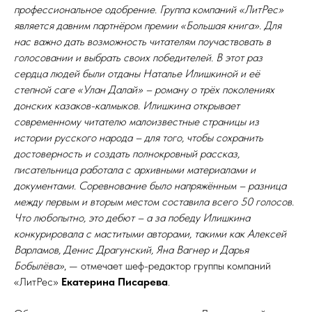
профессиональное одобрение. Группа компаний «ЛитРес»
является давним партнёром премии «Большая книга». Для
нас важно дать возможность читателям поучаствовать в
голосовании и выбрать своих победителей. В этот раз
сердца людей были отданы Наталье Илишкиной и её
степной саге «Улан Далай» – роману о трёх поколениях
донских казаков-калмыков. Илишкина открывает
современному читателю малоизвестные страницы из
истории русского народа – для того, чтобы сохранить
достоверность и создать полнокровный рассказ,
писательница работала с архивными материалами и
документами. Соревнование было напряжённым – разница
между первым и вторым местом составила всего 50 голосов.
Что любопытно, это дебют – а за победу Илишкина
конкурировала с маститыми авторами, такими как Алексей
Варламов, Денис Драгунский, Яна Вагнер и Дарья
Бобылёва»
, — отмечает шеф-редактор группы компаний
«ЛитРес»
Екатерина Писарева
.