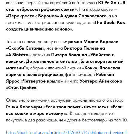
возглавил первый том корейской веб-новеллы
Ю Ре Хан «Я
стал отбросом графской семьи».
На втором месте —
«Перекресток Воронов» Анджея Сапковского
, а на
третьем — иллюстрированное руководство
«The Book. Как
создать цивилизацию заново».
Также в первую десятку вошли:
роман Марии Корелли
«Скорбь Сатаны»,
новинка
Виктора Пелевина
«A Sinistra»
, детектив
Питера Боланда «Убийства и
кексики. Детективное агентство „Благотворительный
магазин“»
, сборник японской лирики
«Хокку. Японская
лирика с иллюстрациями»
, фэнтези‑роман
Ребекки
Яррос «Четвертое крыло»
и книга
Уолтера Айзексона
«Стив Джобс».
Отдельного внимания заслужили романы японского автора
Гэнки Кавамуры
«Если твоя память исчезнет»
и
«Если
все кошки в мире исчезнут».
В праздничные дни их
покупали в два раза чаще, чем другие бестселлеры из топ‑10.
https://godliteratury.ru/articles/2026/01/14/chitajgorod-vyiasnil-