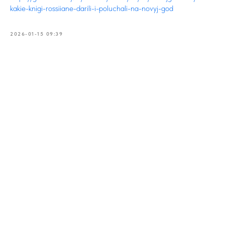
kakie-knigi-rossiiane-darili-i-poluchali-na-novyj-god
2026-01-15 09:39