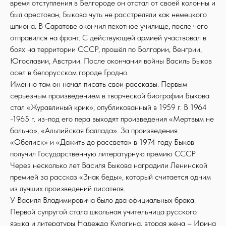
время отступления в Белгороде он отстал от своей колонны и
был арестован, Быкова чуть не расстреляли как немецкого
шпиона. В Саратове окончил пехотное училище, после чего
отправился на фронт. С действующей армией участвовал в
боях на территории СССР, прошёл по Болгарии, Венгрии,
Югославии, Австрии. После окончания войны Василь Быков
осел в белорусском городе Гродно.
Именно там он начал писать свои рассказы. Первым
серьезным произведением в творческой биографии Быкова
стал «Журавлиный крик», опубликованный в 1959 г. В 1964
-1965 г. из-под его пера выходят произведения «Мертвым не
больно», «Альпийская баллада». За произведения
«Обелиск» и «Дожить до рассвета» в 1974 году Быков
получил Государственную литературную премию СССР.
Через несколько лет Василя Быкова наградили Ленинской
премией за рассказ «Знак беды», который считается одним
из лучших произведений писателя.
У Василя Владимировича было два официальных брака.
Первой супругой стала школьная учительница русского
языка и литературы Надежда Кулагина, вторая жена – Ирина